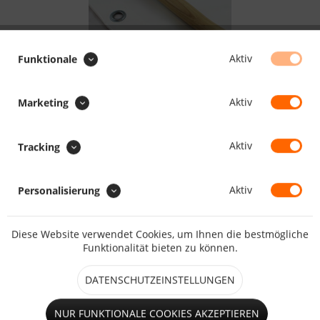
Aktiv
Funktionale
149.04 CHF *
Aktiv
Marketing
inkl. MwSt.
zzgl. Versandkosten
Aktiv
Tracking
Maßanfertigung, Lieferzeit daher ca. 5 - 10 Arbeitstage
Aktiv
Personalisierung
IN DEN
WARENKORB
Merken
Bewerten
Diese Website verwendet Cookies, um Ihnen die bestmögliche
Funktionalität bieten zu können.
Artikel-Nr.:
HO1112
DATENSCHUTZEINSTELLUNGEN
Beschreibung
NUR FUNKTIONALE COOKIES AKZEPTIEREN
1705 gr. Ösen Hammer - Schonhammer 60mm Hammer