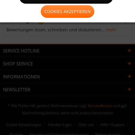
zum Einschlagen der Ösen in...
mehr
COOKIES AKZEPTIEREN
Bewertungen
0
Bewertungen lesen, schreiben und diskutieren...
mehr
SERVICE HOTLINE
SHOP SERVICE
INFORMATIONEN
NEWSLETTER
* Alle Preise inkl. gesetzl. Mehrwertsteuer zzgl.
Versandkosten
und ggf.
Nachnahmegebühren, wenn nicht anders beschrieben
Cookie-Einstellungen
Händler-Login
Über uns
Hilfe / Support
Kontakt
Versand und Zahlungsbedingungen
Widerrufsrecht