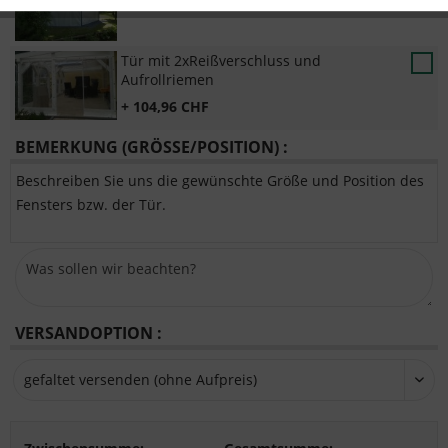
+ 166,40 CHF
Tür mit 2xReißverschluss und
Aufrollriemen
+ 104,96 CHF
BEMERKUNG (GRÖSSE/POSITION) :
Beschreiben Sie uns die gewünschte Größe und Position des
Fensters bzw. der Tür.
VERSANDOPTION :