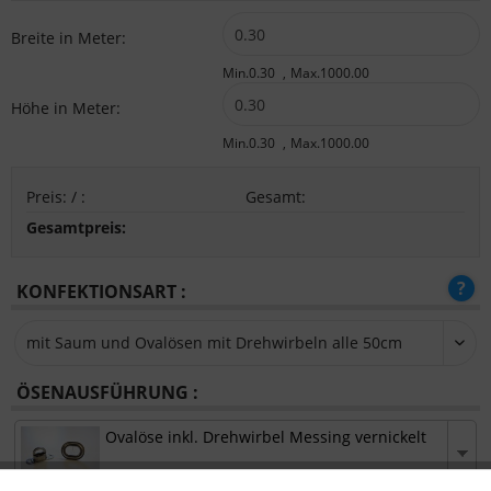
Breite in Meter:
Min.0.30
Max.1000.00
Höhe in Meter:
Min.0.30
Max.1000.00
Preis:
/
:
Gesamt
:
Gesamtpreis:
KONFEKTIONSART :
ÖSENAUSFÜHRUNG :
Ovalöse inkl. Drehwirbel Messing vernickelt