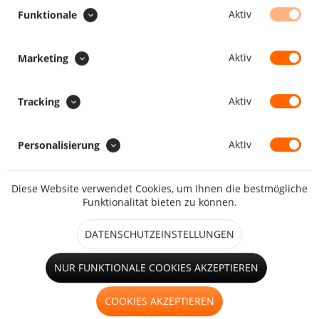
SONDERAUSFÜHRUNG :
Aktiv
Funktionale
Aufrollriemen zum Aufrollen
+ 35,84 CHF
Aktiv
Marketing
Hohlsaum
Aktiv
Tracking
+ 26,88 CHF
Aktiv
Personalisierung
Faulstreifen
+ 35,84 CHF
Diese Website verwendet Cookies, um Ihnen die bestmögliche
Funktionalität bieten zu können.
DATENSCHUTZEINSTELLUNGEN
kleines Fenster (bis 1,25m²)
NUR FUNKTIONALE COOKIES AKZEPTIEREN
+ 122,88 CHF
großes Fenster (ab 1,25m²)
COOKIES AKZEPTIEREN