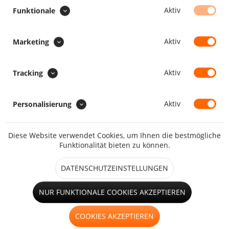
SONDERAUSFÜHRUNG :
Aktiv
Funktionale
Aufrollriemen zum Aufrollen
+ 35,84 CHF
Aktiv
Marketing
Hohlsaum
Aktiv
Tracking
+ 26,88 CHF
Aktiv
Personalisierung
Faulstreifen
+ 35,84 CHF
Diese Website verwendet Cookies, um Ihnen die bestmögliche
Funktionalität bieten zu können.
DATENSCHUTZEINSTELLUNGEN
kleines Fenster (bis 1,25m²)
NUR FUNKTIONALE COOKIES AKZEPTIEREN
+ 122,88 CHF
großes Fenster (ab 1,25m²)
COOKIES AKZEPTIEREN