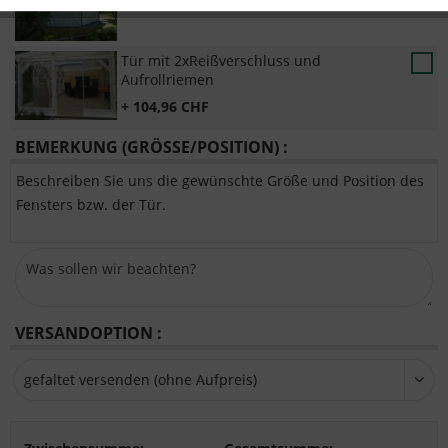
+ 166,40 CHF
Tür mit 2xReißverschluss und
Aufrollriemen
+ 104,96 CHF
BEMERKUNG (GRÖSSE/POSITION) :
Beschreiben Sie uns die gewünschte Größe und Position des
Fensters bzw. der Tür.
VERSANDOPTION :