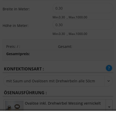
Breite in Meter:
Min.0.30
Max.1000.00
Höhe in Meter:
Min.0.30
Max.1000.00
Preis:
/
:
Gesamt
:
Gesamtpreis:
KONFEKTIONSART :
ÖSENAUSFÜHRUNG :
Ovalöse inkl. Drehwirbel Messing vernickelt