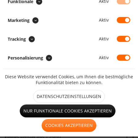
Aktiv
Funktionale
SONDERAUSFÜHRUNG :
Aufrollriemen zum Aufrollen
Aktiv
Marketing
Aktiv
Tracking
Faulstreifen
Aktiv
Personalisierung
Diese Website verwendet Cookies, um Ihnen die bestmögliche
Funktionalität bieten zu können.
großes Fenster (ab 1,25m²)
DATENSCHUTZEINSTELLUNGEN
NUR FUNKTIONALE COOKIES AKZEPTIEREN
Hohlsaum
COOKIES AKZEPTIEREN
kleines Fenster (bis 1,25m²)