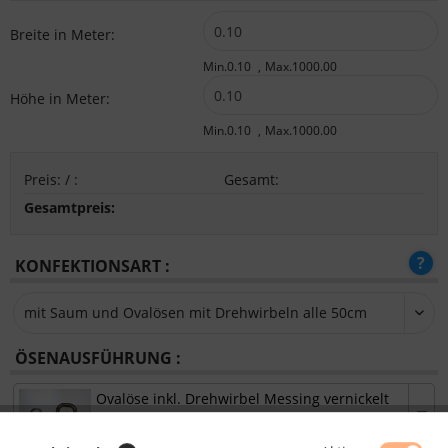
Breite in Meter:
Min.0.10
Max.1000.00
Höhe in Meter:
Min.0.10
Max.1000.00
Preis:
/
:
Gesamt
:
Gesamtpreis:
KONFEKTIONSART :
ÖSENAUSFÜHRUNG :
Ovalöse inkl. Drehwirbel Messing vernickelt