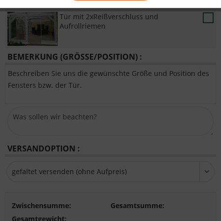
Tür mit 2xReißverschluss und
Aufrollriemen
BEMERKUNG (GRÖSSE/POSITION) :
Beschreiben Sie uns die gewünschte Größe und Position des
Fensters bzw. der Tür.
VERSANDOPTION :
Zwischensumme:
Gesamtsumme:
Gesamtgewicht: