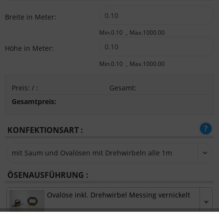
Breite in Meter:
Min.0.10
Max.1000.00
Höhe in Meter:
Min.0.10
Max.1000.00
Preis:
/
:
Gesamt
:
Gesamtpreis:
KONFEKTIONSART :
ÖSENAUSFÜHRUNG :
Ovalöse inkl. Drehwirbel Messing vernickelt