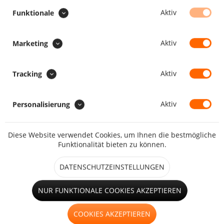
SONDERAUSFÜHRUNG :
Aktiv
Funktionale
Aufrollriemen zum Aufrollen
Aktiv
Marketing
Faulstreifen
Aktiv
Tracking
Aktiv
Personalisierung
Diese Website verwendet Cookies, um Ihnen die bestmögliche
großes Fenster (ab 1,25m²)
Funktionalität bieten zu können.
DATENSCHUTZEINSTELLUNGEN
Hohlsaum
NUR FUNKTIONALE COOKIES AKZEPTIEREN
COOKIES AKZEPTIEREN
kleines Fenster (bis 1,25m²)