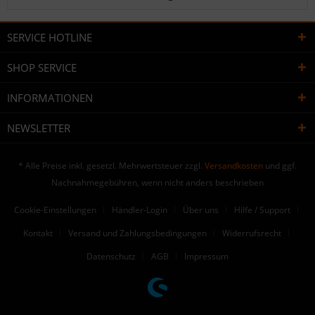
SERVICE HOTLINE
SHOP SERVICE
INFORMATIONEN
NEWSLETTER
* Alle Preise inkl. gesetzl. Mehrwertsteuer zzgl.
Versandkosten
und ggf.
Nachnahmegebühren, wenn nicht anders beschrieben
Cookie-Einstellungen
Händler-Login
Über uns
Hilfe / Support
Kontakt
Versand und Zahlungsbedingungen
Widerrufsrecht
Datenschutz
AGB
Impressum