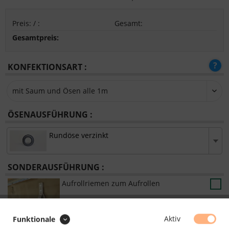
Preis:
/
:
Gesamt
:
Gesamtpreis:
KONFEKTIONSART :
ÖSENAUSFÜHRUNG :
Rundöse verzinkt
SONDERAUSFÜHRUNG :
Aufrollriemen zum Aufrollen
Aktiv
Funktionale
Hohlsaum