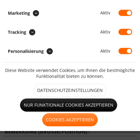
Aktiv
Marketing
Faulstreifen
Aktiv
Tracking
Aktiv
Personalisierung
kleines Fenster (bis 1,25m²)
Diese Website verwendet Cookies, um Ihnen die bestmögliche
Funktionalität bieten zu können.
großes Fenster (ab 1,25m²)
DATENSCHUTZEINSTELLUNGEN
NUR FUNKTIONALE COOKIES AKZEPTIEREN
Tür mit 2xReißverschluss und
Aufrollriemen
COOKIES AKZEPTIEREN
BEMERKUNG (GRÖSSE/POSITION) :