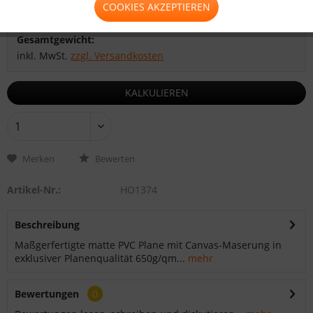
COOKIES AKZEPTIEREN
Zwischensumme:
Gesamtsumme:
Gesamtgewicht:
inkl. MwSt.
zzgl. Versandkosten
KALKULIEREN
Merken
Bewerten
Artikel-Nr.:
HO1374
Beschreibung
Maßgerfertigte matte PVC Plane mit Canvas-Maserung in
exklusiver Planenqualität 650g/qm...
mehr
Bewertungen
0