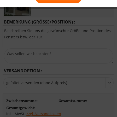
Tür mit 2xReißverschluss und
Aufrollriemen
BEMERKUNG (GRÖSSE/POSITION) :
Beschreiben Sie uns die gewünschte Größe und Position des
Fensters bzw. der Tür.
VERSANDOPTION :
Zwischensumme:
Gesamtsumme:
Gesamtgewicht:
inkl. MwSt.
zzgl. Versandkosten