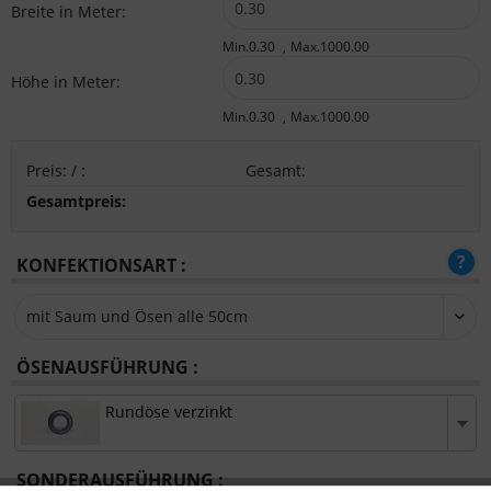
Breite in Meter:
Min.0.30
Max.1000.00
Höhe in Meter:
Min.0.30
Max.1000.00
Preis:
/
:
Gesamt
:
Gesamtpreis:
KONFEKTIONSART :
ÖSENAUSFÜHRUNG :
Rundöse verzinkt
SONDERAUSFÜHRUNG :