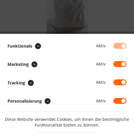
Aktiv
Funktionale
18.51 CHF *
Inhalt:
50 Stück (0.37 CHF * / 1 Stück)
Aktiv
Marketing
inkl. MwSt.
zzgl. Versandkosten
Lieferzeit 10 Werktage
Aktiv
Tracking
Größe:
Aktiv
Personalisierung
Diese Website verwendet Cookies, um Ihnen die bestmögliche
IN DEN
WARENKORB
Funktionalität bieten zu können.