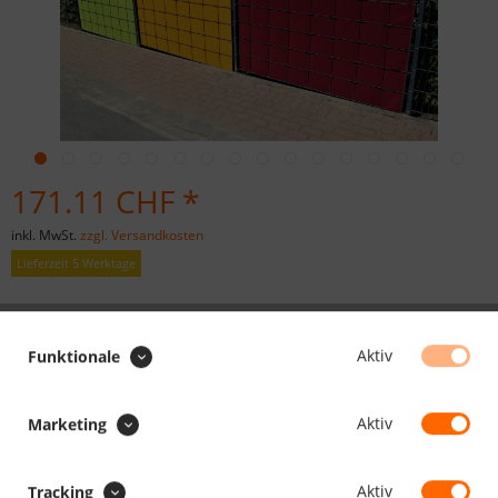
171.11 CHF *
inkl. MwSt.
zzgl. Versandkosten
Lieferzeit 5 Werktage
PLANENFARBE :
Aktiv
Funktionale
exklusiv beige
Aktiv
Marketing
Aktiv
Tracking