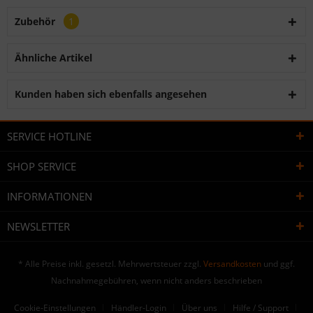
Zubehör
1
Ähnliche Artikel
Kunden haben sich ebenfalls angesehen
SERVICE HOTLINE
SHOP SERVICE
INFORMATIONEN
NEWSLETTER
* Alle Preise inkl. gesetzl. Mehrwertsteuer zzgl.
Versandkosten
und ggf.
Nachnahmegebühren, wenn nicht anders beschrieben
Cookie-Einstellungen
Händler-Login
Über uns
Hilfe / Support