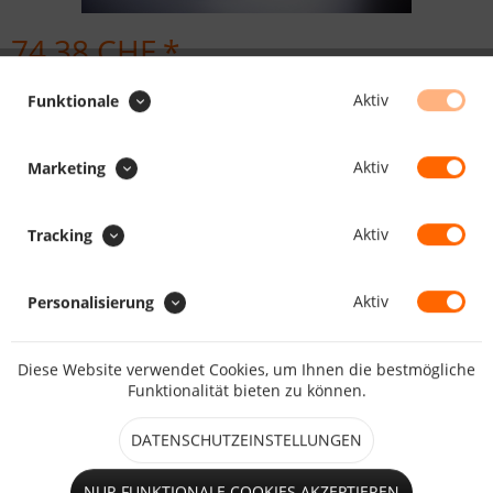
74.38 CHF *
Inhalt:
25 Stück (2.98 CHF * / 1 Stück)
Aktiv
Funktionale
inkl. MwSt.
zzgl. Versandkosten
Maßanfertigung, Lieferzeit daher ca. 5 - 10 Arbeitstage
Aktiv
Marketing
Länge:
Aktiv
Tracking
Aktiv
Personalisierung
IN DEN
WARENKORB
Diese Website verwendet Cookies, um Ihnen die bestmögliche
Merken
Bewerten
Funktionalität bieten zu können.
Artikel-Nr.:
922091
DATENSCHUTZEINSTELLUNGEN
Beschreibung
NUR FUNKTIONALE COOKIES AKZEPTIEREN