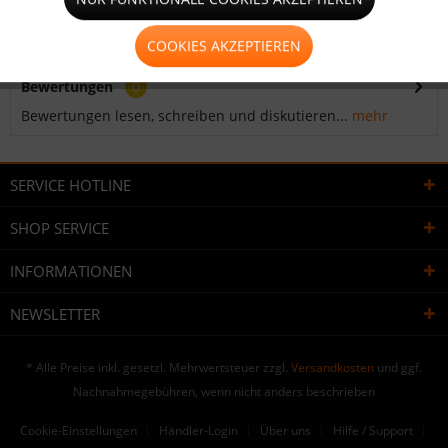
Spanngurt für PVC Plane , PVC Netz und transparente /
transluzente PVC Plane zur...
mehr
COOKIES AKZEPTIEREN
Bewertungen
0
Bewertungen lesen, schreiben und diskutieren...
mehr
SERVICE HOTLINE
SHOP SERVICE
INFORMATIONEN
NEWSLETTER
* Alle Preise inkl. gesetzl. Mehrwertsteuer zzgl.
Versandkosten
und ggf.
Nachnahmegebühren, wenn nicht anders beschrieben
Cookie-Einstellungen
Händler-Login
Über uns
Hilfe / Support