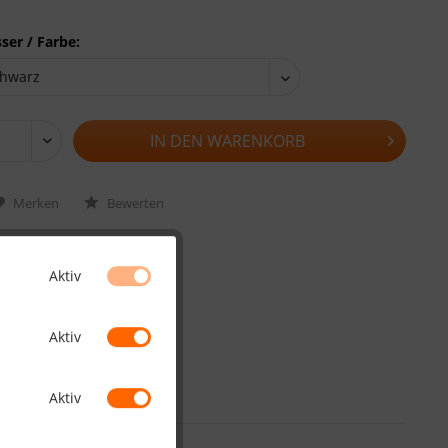
ser / Farbe:
IN DEN
WARENKORB
Merken
Bewerten
922088
Aktiv
Aktiv
Aktiv