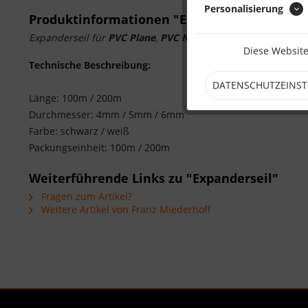
Personalisierung
Produktinformationen "Expanderseil"
Expanderseil für
PVC Plane
,
PVC Netz
und
transparente
/
t
Diese Website
Technische Beschreibung:
DATENSCHUTZEINS
Länge: 100m / 200m
Durchmesser: 4mm / 5mm / 6mm
Farbe: schwarz / weiß
Packungseinheit: 100m / 200m
Weiterführende Links zu "Expanderseil"
Fragen zum Artikel?
Weitere Artikel von Franz Miederhoff