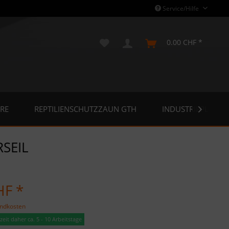
Service/Hilfe
0.00 CHF *
RE
REPTILIENSCHUTZZAUN GTH
INDUSTRIEPLANE

SEIL
HF *
andkosten
eit daher ca. 5 - 10 Arbeitstage