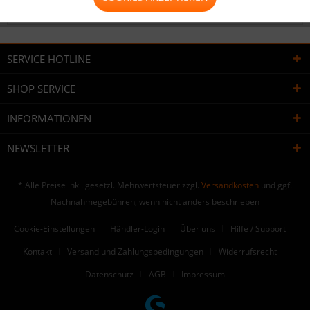
Bewertungen lesen, schreiben und diskutieren...
mehr
SERVICE HOTLINE
SHOP SERVICE
INFORMATIONEN
NEWSLETTER
* Alle Preise inkl. gesetzl. Mehrwertsteuer zzgl.
Versandkosten
und ggf.
Nachnahmegebühren, wenn nicht anders beschrieben
Cookie-Einstellungen
Händler-Login
Über uns
Hilfe / Support
Kontakt
Versand und Zahlungsbedingungen
Widerrufsrecht
Datenschutz
AGB
Impressum