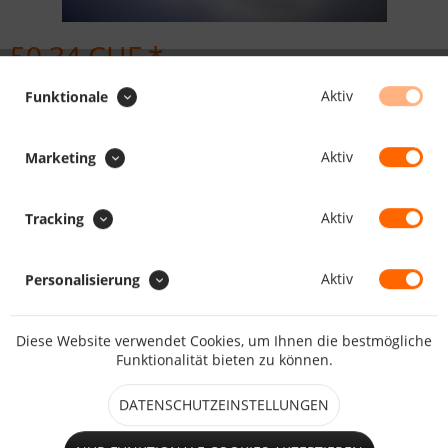
50.34 CHF *
Inhalt:
100 Stück (0.50 CHF * / 1 Stück)
Aktiv
Funktionale
inkl. MwSt.
zzgl. Versandkosten
Maßanfertigung, Lieferzeit daher ca. 5 - 10 Arbeitstage
Aktiv
Marketing
Länge / Breite / Durchmesser:
Aktiv
Tracking
Aktiv
Personalisierung
IN DEN
WARENKORB
Diese Website verwendet Cookies, um Ihnen die bestmögliche
Merken
Bewerten
Funktionalität bieten zu können.
Artikel-Nr.:
922076
DATENSCHUTZEINSTELLUNGEN
Beschreibung