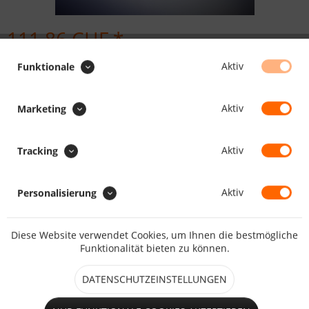
111.86 CHF *
Inhalt:
1000 Stück (0.11 CHF * / 1 Stück)
Aktiv
Funktionale
inkl. MwSt.
zzgl. Versandkosten
Maßanfertigung, Lieferzeit daher ca. 5 - 10 Arbeitstage
Aktiv
Marketing
Durchmesser:
Aktiv
Tracking
Aktiv
Personalisierung
IN DEN
WARENKORB
Diese Website verwendet Cookies, um Ihnen die bestmögliche
Merken
Bewerten
Funktionalität bieten zu können.
Artikel-Nr.:
922012
DATENSCHUTZEINSTELLUNGEN
Beschreibung