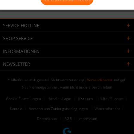
Bewertungen lesen, schreiben und diskutieren...
mehr
SERVICE HOTLINE
SHOP SERVICE
INFORMATIONEN
NEWSLETTER
* Alle Preise inkl. gesetzl. Mehrwertsteuer zzgl.
Versandkosten
und ggf.
Nachnahmegebühren, wenn nicht anders beschrieben
Cookie-Einstellungen
Händler-Login
Über uns
Hilfe / Support
Kontakt
Versand und Zahlungsbedingungen
Widerrufsrecht
Datenschutz
AGB
Impressum