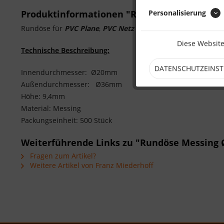
Personalisierung
Produktinformationen "Rundöse Messing 
Rundöse für
PVC Plane
,
PVC Netz
und
transparente
/
trans
Diese Website
Technische Beschreibung:
DATENSCHUTZEINS
Innendurchmesser: Ø20mm
Außendurchmesser: Ø36mm
Höhe: 9,4mm
Material: Messing
Packungseinheit: 500 Stück
Weiterführende Links zu "Rundöse Messin
Fragen zum Artikel?
Weitere Artikel von Franz Miederhoff