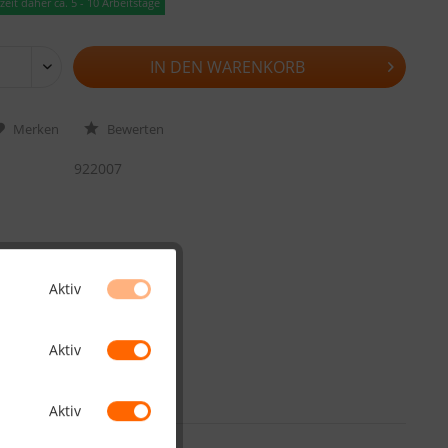
eit daher ca. 5 - 10 Arbeitstage
IN DEN
WARENKORB
Merken
Bewerten
922007
Aktiv
Aktiv
Aktiv