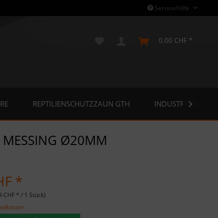
Service/Hilfe
0.00 CHF *
RE
REPTILIENSCHUTZZAUN GTH
INDUSTRIEPLANE

 MESSING Ø20MM
HF *
9 CHF * / 1 Stück)
andkosten