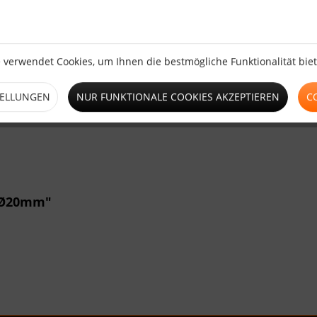
Ø20mm"
luzente PVC Plane
zur Befestigung der PVC Plane.
 verwendet Cookies, um Ihnen die bestmögliche Funktionalität bie
TELLUNGEN
NUR FUNKTIONALE COOKIES AKZEPTIEREN
C
g Ø20mm"