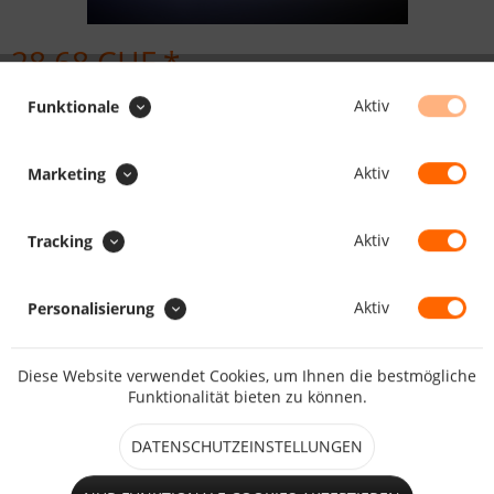
28.68 CHF *
Inhalt:
100 Stück (0.29 CHF * / 1 Stück)
Aktiv
Funktionale
inkl. MwSt.
zzgl. Versandkosten
Maßanfertigung, Lieferzeit daher ca. 5 - 10 Arbeitstage
Aktiv
Marketing
Höhe:
Aktiv
Tracking
Aktiv
Personalisierung
IN DEN
WARENKORB
Diese Website verwendet Cookies, um Ihnen die bestmögliche
Merken
Bewerten
Funktionalität bieten zu können.
Artikel-Nr.:
922056
DATENSCHUTZEINSTELLUNGEN
Beschreibung