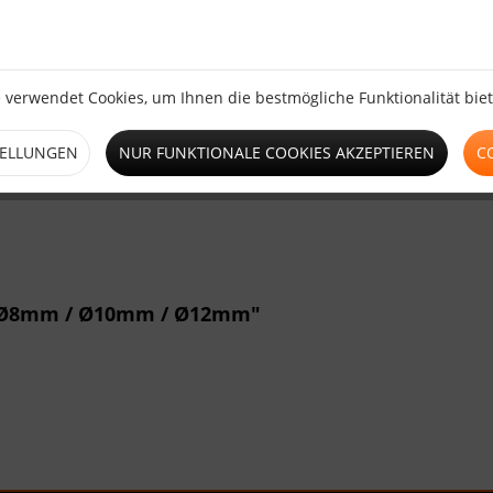
Ø8mm / Ø10mm / Ø12mm"
luzente PVC Plane
zur Befestigung der PVC Plane.
 verwendet Cookies, um Ihnen die bestmögliche Funktionalität bie
TELLUNGEN
NUR FUNKTIONALE COOKIES AKZEPTIEREN
C
g Ø8mm / Ø10mm / Ø12mm"