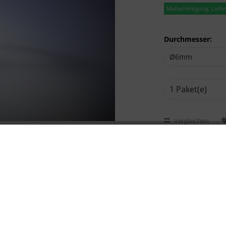
Maßanfertigung, Lieferz
Durchmesser:
Vergleichen
Artikel-Nr.: