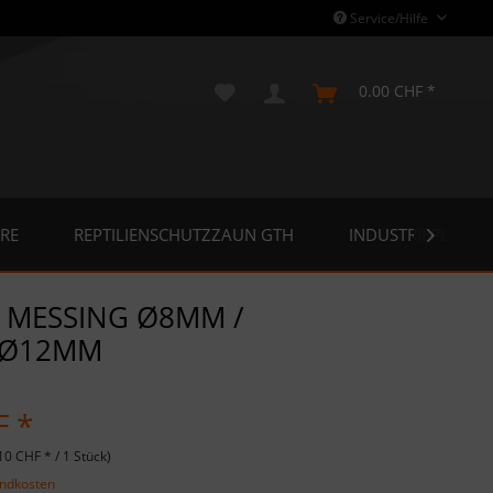
Service/Hilfe
0.00 CHF *
RE
REPTILIENSCHUTZZAUN GTH
INDUSTRIEPLANE

 MESSING Ø8MM /
 Ø12MM
F *
10 CHF * / 1 Stück)
andkosten