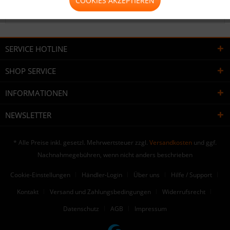
COOKIES AKZEPTIEREN
Bewertungen lesen, schreiben und diskutieren...
mehr
SERVICE HOTLINE
SHOP SERVICE
INFORMATIONEN
NEWSLETTER
* Alle Preise inkl. gesetzl. Mehrwertsteuer zzgl.
Versandkosten
und ggf.
Nachnahmegebühren, wenn nicht anders beschrieben
Cookie-Einstellungen
Händler-Login
Über uns
Hilfe / Support
Kontakt
Versand und Zahlungsbedingungen
Widerrufsrecht
Datenschutz
AGB
Impressum