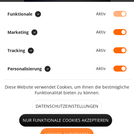
Aktiv
Funktionale
102.22 CHF *
Inhalt:
100 Stück (1.02 CHF * / 1 Stück)
Aktiv
Marketing
inkl. MwSt.
zzgl. Versandkosten
Maßanfertigung, Lieferzeit daher ca. 5 - 10 Arbeitstage
Aktiv
Tracking
IN DEN
WARENKORB
Aktiv
Personalisierung
Merken
Bewerten
Diese Website verwendet Cookies, um Ihnen die bestmögliche
Artikel-Nr.:
922034
Funktionalität bieten zu können.
Beschreibung
DATENSCHUTZEINSTELLUNGEN
Ovalöse für PVC Plane , PVC Netz und transparente /
transluzente PVC Plane zur...
mehr
NUR FUNKTIONALE COOKIES AKZEPTIEREN
Bewertungen
0