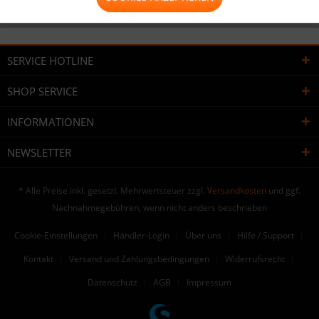
Bewertungen lesen, schreiben und diskutieren...
mehr
SERVICE HOTLINE
SHOP SERVICE
INFORMATIONEN
NEWSLETTER
* Alle Preise inkl. gesetzl. Mehrwertsteuer zzgl.
Versandkosten
und ggf.
Nachnahmegebühren, wenn nicht anders beschrieben
Cookie-Einstellungen
Händler-Login
Über uns
Hilfe / Support
Kontakt
Versand und Zahlungsbedingungen
Widerrufsrecht
Datenschutz
AGB
Impressum