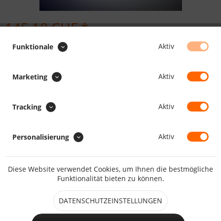
145.18 CHF *
Inhalt:
1000 Stück (0.15 CHF * / 1 Stück)
Aktiv
Funktionale
inkl. MwSt.
zzgl. Versandkosten
Maßanfertigung, Lieferzeit daher ca. 5 - 10 Arbeitstage
Aktiv
Marketing
Durchmesser:
Aktiv
Tracking
Aktiv
Personalisierung
IN DEN
WARENKORB
Diese Website verwendet Cookies, um Ihnen die bestmögliche
Merken
Bewerten
Funktionalität bieten zu können.
Artikel-Nr.:
922026
DATENSCHUTZEINSTELLUNGEN
Beschreibung