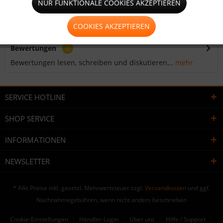
NUR FUNKTIONALE COOKIES AKZEPTIEREN
Rundöse mit Kragenscheibe(für Vollautomaten) für PVC
Plane , PVC Netz und transparente...
mehr
COOKIES AKZEPTIEREN
Bewertungen
0
Bewertungen lesen, schreiben und diskutieren...
mehr
SERVICE HOTLINE
SHOP SERVICE
INFORMATIONEN
NEWSLETTER
* Alle Preise inkl. gesetzl. Mehrwertsteuer zzgl.
Versandkosten
und ggf.
Nachnahmegebühren, wenn nicht anders beschrieben
Cookie-Einstellungen
Händler-Login
Über uns
Hilfe / Support