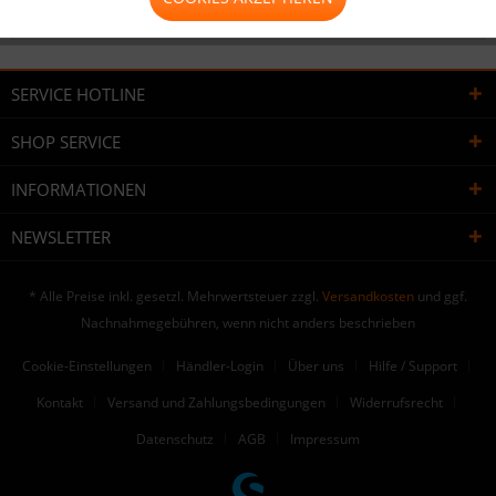
Bewertungen lesen, schreiben und diskutieren...
mehr
SERVICE HOTLINE
SHOP SERVICE
INFORMATIONEN
NEWSLETTER
* Alle Preise inkl. gesetzl. Mehrwertsteuer zzgl.
Versandkosten
und ggf.
Nachnahmegebühren, wenn nicht anders beschrieben
Cookie-Einstellungen
Händler-Login
Über uns
Hilfe / Support
Kontakt
Versand und Zahlungsbedingungen
Widerrufsrecht
Datenschutz
AGB
Impressum