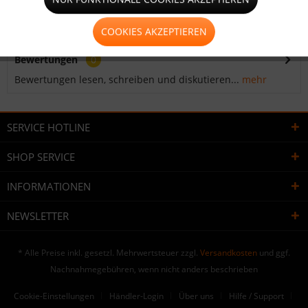
Rundöse für PVC Plane , PVC Netz und transparente /
transluzente PVC Plane zur...
mehr
COOKIES AKZEPTIEREN
Bewertungen
0
Bewertungen lesen, schreiben und diskutieren...
mehr
SERVICE HOTLINE
SHOP SERVICE
INFORMATIONEN
NEWSLETTER
* Alle Preise inkl. gesetzl. Mehrwertsteuer zzgl.
Versandkosten
und ggf.
Nachnahmegebühren, wenn nicht anders beschrieben
Cookie-Einstellungen
Händler-Login
Über uns
Hilfe / Support