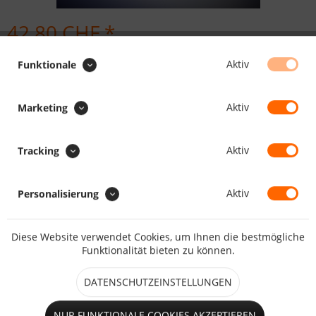
42.80 CHF *
Inhalt:
1000 Stück (0.04 CHF * / 1 Stück)
Aktiv
Funktionale
inkl. MwSt.
zzgl. Versandkosten
Maßanfertigung, Lieferzeit daher ca. 5 - 10 Arbeitstage
Aktiv
Marketing
Durchmesser:
Aktiv
Tracking
Aktiv
Personalisierung
IN DEN
WARENKORB
Diese Website verwendet Cookies, um Ihnen die bestmögliche
Merken
Bewerten
Funktionalität bieten zu können.
Artikel-Nr.:
922001
DATENSCHUTZEINSTELLUNGEN
Beschreibung
NUR FUNKTIONALE COOKIES AKZEPTIEREN